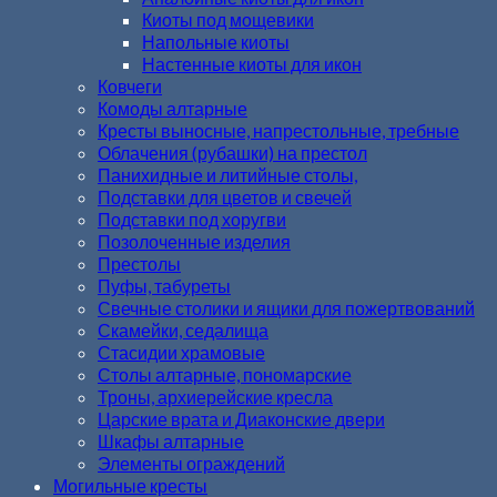
Киоты под мощевики
Напольные киоты
Настенные киоты для икон
Ковчеги
Комоды алтарные
Кресты выносные, напрестольные, требные
Облачения (рубашки) на престол
Панихидные и литийные столы,
Подставки для цветов и свечей
Подставки под хоругви
Позолоченные изделия
Престолы
Пуфы, табуреты
Свечные столики и ящики для пожертвований
Скамейки, седалища
Стасидии храмовые
Столы алтарные, пономарские
Троны, архиерейские кресла
Царские врата и Диаконские двери
Шкафы алтарные
Элементы ограждений
Могильные кресты