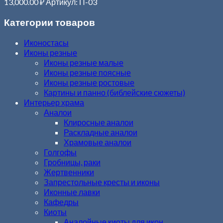
13,000.00
₽
Артикул: П-03
Категории товаров
Иконостасы
Иконы резные
Иконы резные малые
Иконы резные поясные
Иконы резные ростовые
Картины и панно (библейские сюжеты)
Интерьер храма
Аналои
Клиросные аналои
Раскладные аналои
Храмовые аналои
Голгофы
Гробницы, раки
Жертвенники
Запрестольные кресты и иконы
Иконные лавки
Кафедры
Киоты
Аналойные киоты для икон