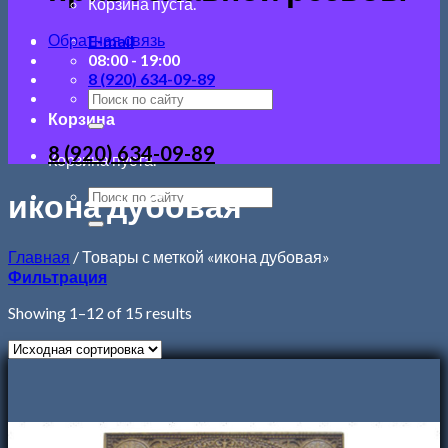
Корзина пуста.
Обратная связь
E-mail
08:00 - 19:00
8 (920) 634-09-89
Корзина
8 (920) 634-09-89
Корзина пуста.
икона дубовая
Главная
/
Товары с меткой «икона дубовая»
Фильтрация
Showing 1–12 of 15 results