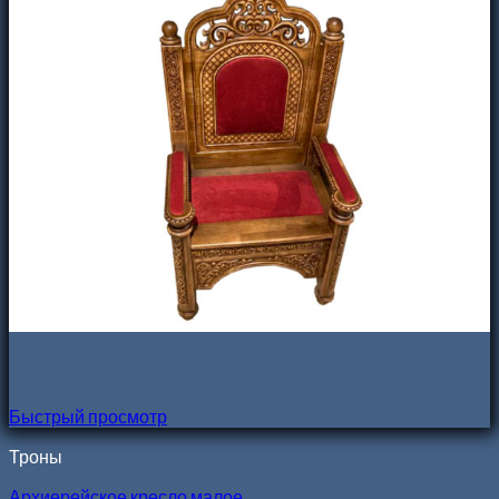
Быстрый просмотр
Троны
Архиерейское кресло малое