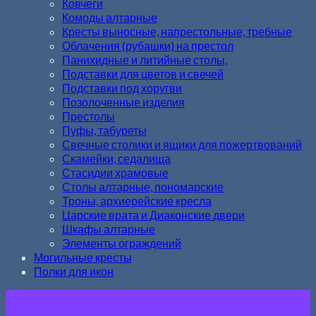
Ковчеги
Комоды алтарные
Кресты выносные, напрестольные, требные
Облачения (рубашки) на престол
Панихидные и литийные столы,
Подставки для цветов и свечей
Подставки под хоругви
Позолоченные изделия
Престолы
Пуфы, табуреты
Свечные столики и ящики для пожертвований
Скамейки, седалища
Стасидии храмовые
Столы алтарные, пономарские
Троны, архиерейские кресла
Царские врата и Диаконские двери
Шкафы алтарные
Элементы ограждений
Могильные кресты
Полки для икон