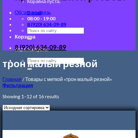
Корзина пуста.
Обратная связь
E-mail
08:00 - 19:00
8 (920) 634-09-89
Корзина
8 (920) 634-09-89
Корзина пуста.
трон малый резной
Главная
/
Товары с меткой «трон малый резной»
Фильтрация
Showing 1–12 of 16 results