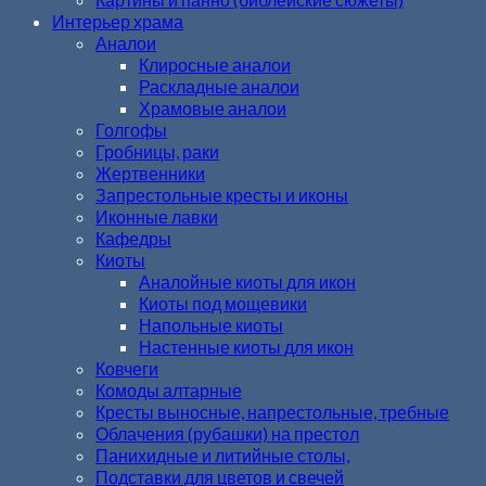
Интерьер храма
Аналои
Клиросные аналои
Раскладные аналои
Храмовые аналои
Голгофы
Гробницы, раки
Жертвенники
Запрестольные кресты и иконы
Иконные лавки
Кафедры
Киоты
Аналойные киоты для икон
Киоты под мощевики
Напольные киоты
Настенные киоты для икон
Ковчеги
Комоды алтарные
Кресты выносные, напрестольные, требные
Облачения (рубашки) на престол
Панихидные и литийные столы,
Подставки для цветов и свечей