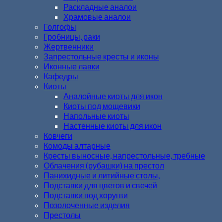
Раскладные аналои
Храмовые аналои
Голгофы
Гробницы, раки
Жертвенники
Запрестольные кресты и иконы
Иконные лавки
Кафедры
Киоты
Аналойные киоты для икон
Киоты под мощевики
Напольные киоты
Настенные киоты для икон
Ковчеги
Комоды алтарные
Кресты выносные, напрестольные, требные
Облачения (рубашки) на престол
Панихидные и литийные столы,
Подставки для цветов и свечей
Подставки под хоругви
Позолоченные изделия
Престолы