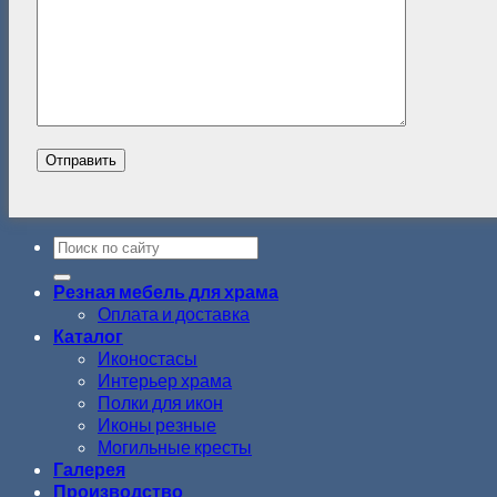
Резная мебель для храма
Оплата и доставка
Каталог
Иконостасы
Интерьер храма
Полки для икон
Иконы резные
Могильные кресты
Галерея
Производство