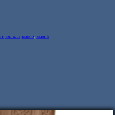
е престола резное
,
резной