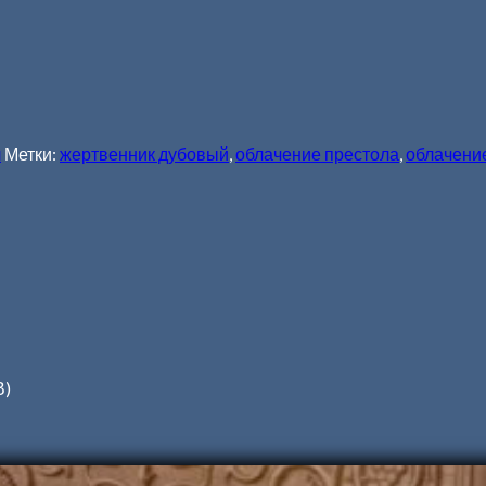
л
Метки:
жертвенник дубовый
,
облачение престола
,
облачени
В)