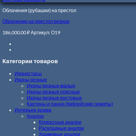
Облачения (рубашки) на престол
Облачение на престол резное
186,000.00
₽
Артикул: О19
Категории товаров
Иконостасы
Иконы резные
Иконы резные малые
Иконы резные поясные
Иконы резные ростовые
Картины и панно (библейские сюжеты)
Интерьер храма
Аналои
Клиросные аналои
Раскладные аналои
Храмовые аналои