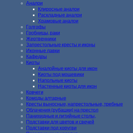
Аналои
Клиросные аналои
Раскладные аналои
Храмовые аналои
Голгофы
Гробницы, раки
Жертвенники
Запрестольные кресты и иконы
Иконные лавки
Кафедры
Киоты
Аналойные киоты для икон
Киоты под мощевики
Напольные киоты
Настенные киоты для икон
Ковчеги
Комоды алтарные
Кресты выносные, напрестольные, требные
Облачения (рубашки) на престол
Панихидные и литийные столы,
Подставки для цветов и свечей
Подставки под хоругви