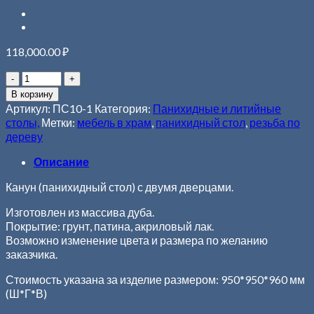
118,000.00
₽
В корзину
Артикул:
ПС10-1
Категория:
Панихидные и литийные
столы,
Метки:
мебель в храм
,
панихидный стол
,
резьба по
дереву
Описание
Канун (панихидный стол) с двумя дверцами.
Изготовлен из массива дуба.
Покрытие: грунт, патина, акриловый лак.
Возможно изменение цвета и размера по желанию
заказчика.
Стоимость указана за изделие размером: 950*950*960 мм
(Ш*Г*В)