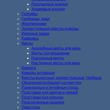
Раскладные аналои
Храмовые аналои
Голгофы
Гробницы, раки
Жертвенники
Запрестольные кресты и иконы
Иконные лавки
Кафедры
Киоты
Аналойные киоты для икон
Киоты под мощевики
Напольные киоты
Настенные киоты для икон
Ковчеги
Комоды алтарные
Кресты выносные, напрестольные, требные
Облачения (рубашки) на престол
Панихидные и литийные столы,
Подставки для цветов и свечей
Подставки под хоругви
Позолоченные изделия
Престолы