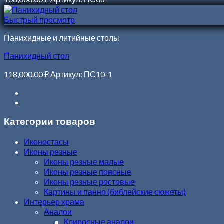
Быстрый просмотр
Панихидные и литийные столы
Панихидный стол
118,000.00
₽
Артикул: ПС10-1
Категории товаров
Иконостасы
Иконы резные
Иконы резные малые
Иконы резные поясные
Иконы резные ростовые
Картины и панно (библейские сюжеты)
Интерьер храма
Аналои
Клиросные аналои