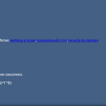
Метки:
мебель в храм
,
панихидный стол
,
резьба по дереву
ю заказчика.
(Ш*Г*В)