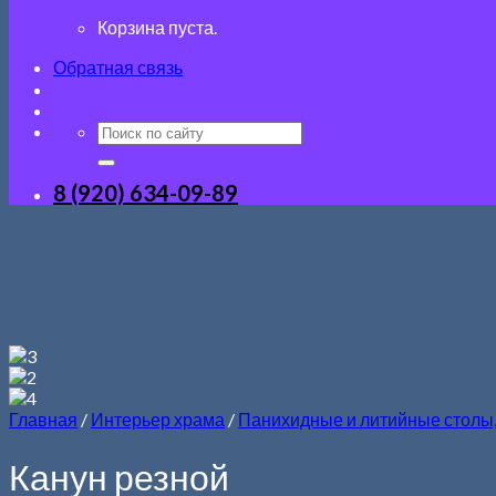
Корзина пуста.
Обратная связь
8 (920) 634-09-89
Главная
/
Интерьер храма
/
Панихидные и литийные столы
Канун резной