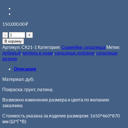
150,000.00
₽
В корзину
Артикул:
СК21-1
Категория:
Скамейки, седалища
Метки:
дубовый
,
мебель в храм
,
сидалище дубовое
,
сидалище
резное
Описание
Материал: дуб;
Покраска: грунт, патина;
Возможно изменение размера и цвета по желанию
заказчика
Стоимость указана за изделие размером: 1650*460*870
мм (Ш*Г*В)