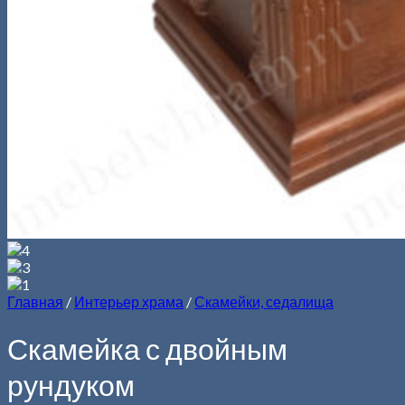
Главная
/
Интерьер храма
/
Скамейки, седалища
Скамейка с двойным
рундуком