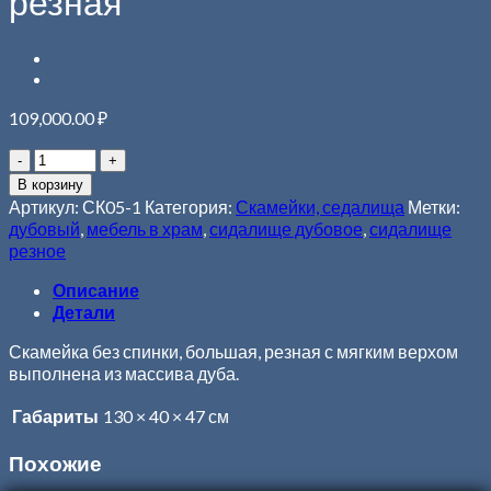
резная
109,000.00
₽
В корзину
Артикул:
СК05-1
Категория:
Скамейки, седалища
Метки:
дубовый
,
мебель в храм
,
сидалище дубовое
,
сидалище
резное
Описание
Детали
Скамейка без спинки, большая, резная с мягким верхом
выполнена из массива дуба.
Габариты
130 × 40 × 47 см
Похожие