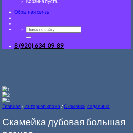
Корзина пуста.
Обратная связь
8 (920) 634-09-89
Главная
/
Интерьер храма
/
Скамейки, седалища
Скамейка дубовая большая