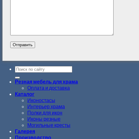
Резная мебель для храма
Оплата и доставка
Каталог
Иконостасы
Интерьер храма
Полки для икон
Иконы резные
Могильные кресты
Галерея
Производство