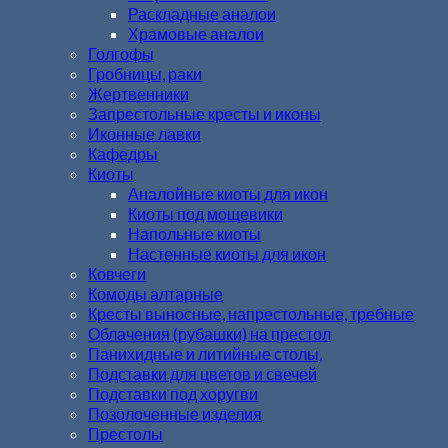
Раскладные аналои
Храмовые аналои
Голгофы
Гробницы, раки
Жертвенники
Запрестольные кресты и иконы
Иконные лавки
Кафедры
Киоты
Аналойные киоты для икон
Киоты под мощевики
Напольные киоты
Настенные киоты для икон
Ковчеги
Комоды алтарные
Кресты выносные, напрестольные, требные
Облачения (рубашки) на престол
Панихидные и литийные столы,
Подставки для цветов и свечей
Подставки под хоругви
Позолоченные изделия
Престолы