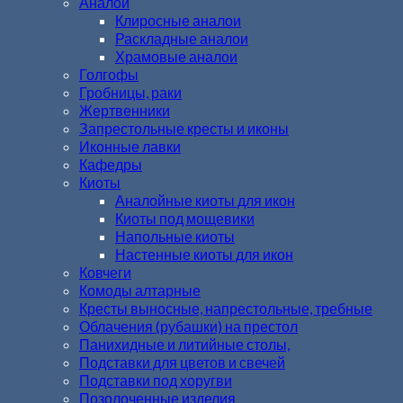
Аналои
Клиросные аналои
Раскладные аналои
Храмовые аналои
Голгофы
Гробницы, раки
Жертвенники
Запрестольные кресты и иконы
Иконные лавки
Кафедры
Киоты
Аналойные киоты для икон
Киоты под мощевики
Напольные киоты
Настенные киоты для икон
Ковчеги
Комоды алтарные
Кресты выносные, напрестольные, требные
Облачения (рубашки) на престол
Панихидные и литийные столы,
Подставки для цветов и свечей
Подставки под хоругви
Позолоченные изделия