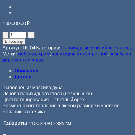
130,000.00
₽
В корзину
Артикул:
ПС04
Категория:
Панихидные и литийные столы,
Метки:
мебель в храм
,
панихидный стол
,
резной
,
резьба по
дереву
,
стол
,
храм
Описание
Детали
Выполнен из массива дуба.
Основа панихидного стола (без крышки)
Цвет патинирования — светлый орех.
Возможно изготовление в любом размере и цвете по
желанию заказчика.
Габариты
1100 × 490 × 885 см