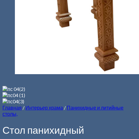
Главная
/
Интерьер храма
/
Панихидные и литийные
столы,
Стол панихидный