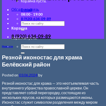
Корзина пуста.
Обратная связь
E-mail
08:00 - 19:00
8 (920) 634-09-89
Корзина
8 (920) 634-09-89
Корзина пуста.
Новости
Резной иконостас для храма
Белёвский район
Posted on
03.06.2024
by
Резной иконостас для храма — это неотъемлемая часть
внутреннего убранства православной церкви. Он
представляет собой перегородку, состоящую из
нескольких ярусов, на которых размещаются иконы.
Иконостас служит символом разделения между миром