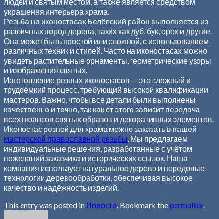
людей и святым местом, а также является средством
украшения интерьера храма.
Резьба на иконостасах Белёвский район выполняется из
различных пород дерева, таких как дуб, бук, орех и другие.
Она может быть простой или сложной, с использованием
различных техник и стилей. Часто на иконостасах можно
увидеть растительные орнаменты, геометрические узоры
и изображения святых.
Изготовление резных иконостасов — это сложный и
трудоёмкий процесс, требующий высокой квалификации
мастеров. Важно, чтобы все детали были выполнены
качественно и точно, так как от этого зависит передача
всех нюансов святых образов и декоративных элементов.
Иконостас резной для храма можно заказать в нашей
мастерской православной резьбы
. Мы предлагаем
индивидуальные решения, разработанные с учётом
пожеланий заказчика и исторических ссылок. Наша
компания использует натуральное дерево и передовые
технологии деревообработки, обеспечивая высокое
качество и надёжность изделий.
This entry was posted in
Новости
. Bookmark the
permalink
.