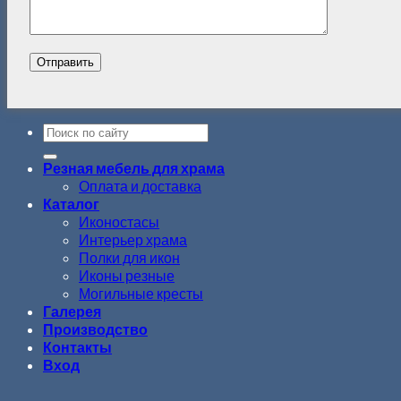
Резная мебель для храма
Оплата и доставка
Каталог
Иконостасы
Интерьер храма
Полки для икон
Иконы резные
Могильные кресты
Галерея
Производство
Контакты
Вход