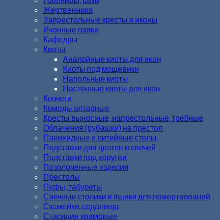
Жертвенники
Запрестольные кресты и иконы
Иконные лавки
Кафедры
Киоты
Аналойные киоты для икон
Киоты под мощевики
Напольные киоты
Настенные киоты для икон
Ковчеги
Комоды алтарные
Кресты выносные, напрестольные, требные
Облачения (рубашки) на престол
Панихидные и литийные столы,
Подставки для цветов и свечей
Подставки под хоругви
Позолоченные изделия
Престолы
Пуфы, табуреты
Свечные столики и ящики для пожертвований
Скамейки, седалища
Стасидии храмовые