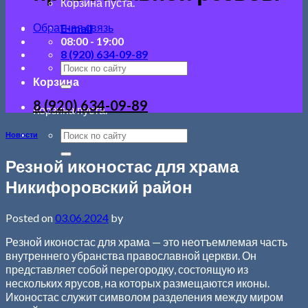
Корзина пуста.
Обратная связь
E-mail
08:00 - 19:00
8 (920) 634-09-89
Корзина
8 (920) 634-09-89
Корзина пуста.
Новости
Резной иконостас для храма
Никифоровский район
Posted on
03.06.2024
by
Резной иконостас для храма — это неотъемлемая часть
внутреннего убранства православной церкви. Он
представляет собой перегородку, состоящую из
нескольких ярусов, на которых размещаются иконы.
Иконостас служит символом разделения между миром