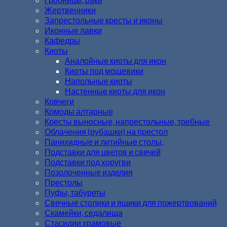
Жертвенники
Запрестольные кресты и иконы
Иконные лавки
Кафедры
Киоты
Аналойные киоты для икон
Киоты под мощевики
Напольные киоты
Настенные киоты для икон
Ковчеги
Комоды алтарные
Кресты выносные, напрестольные, требные
Облачения (рубашки) на престол
Панихидные и литийные столы,
Подставки для цветов и свечей
Подставки под хоругви
Позолоченные изделия
Престолы
Пуфы, табуреты
Свечные столики и ящики для пожертвований
Скамейки, седалища
Стасидии храмовые