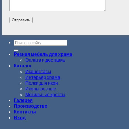
Резная мебель для храма
Оплата и доставка
Каталог
Иконостасы
Интерьер храма
Полки для икон
Иконы резные
Могильные кресты
Галерея
Производство
Контакты
Вход