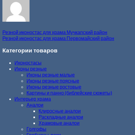
Резной иконостас для храма Мучкапский район
Резной иконостас для храма Первомайский район
Категории товаров
Иконостасы
Иконы резные
Иконы резные малые
Иконы резные поясные
Иконы резные ростовые
Картины и панно (библейские сюжеты)
Интерьер храма
Аналои
Клиросные аналои
Раскладные аналои
Храмовые аналои
Голгофы
Гробницы, раки