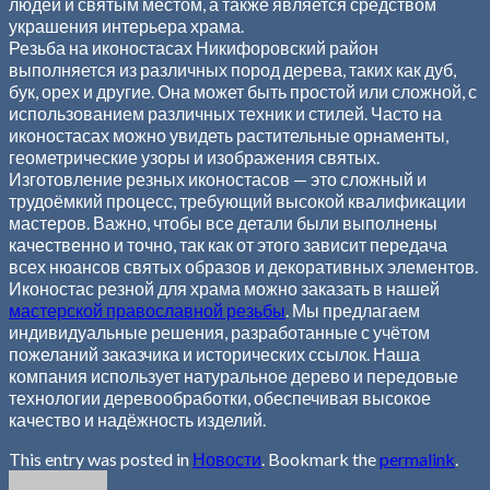
людей и святым местом, а также является средством
украшения интерьера храма.
Резьба на иконостасах Никифоровский район
выполняется из различных пород дерева, таких как дуб,
бук, орех и другие. Она может быть простой или сложной, с
использованием различных техник и стилей. Часто на
иконостасах можно увидеть растительные орнаменты,
геометрические узоры и изображения святых.
Изготовление резных иконостасов — это сложный и
трудоёмкий процесс, требующий высокой квалификации
мастеров. Важно, чтобы все детали были выполнены
качественно и точно, так как от этого зависит передача
всех нюансов святых образов и декоративных элементов.
Иконостас резной для храма можно заказать в нашей
мастерской православной резьбы
. Мы предлагаем
индивидуальные решения, разработанные с учётом
пожеланий заказчика и исторических ссылок. Наша
компания использует натуральное дерево и передовые
технологии деревообработки, обеспечивая высокое
качество и надёжность изделий.
This entry was posted in
Новости
. Bookmark the
permalink
.