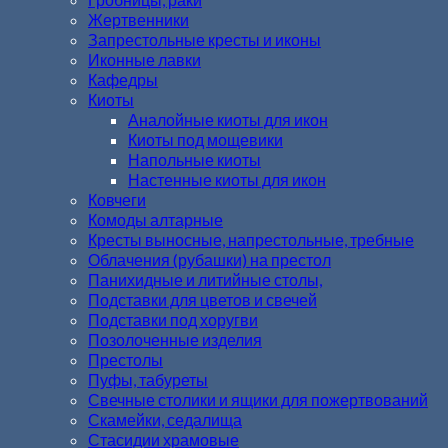
Жертвенники
Запрестольные кресты и иконы
Иконные лавки
Кафедры
Киоты
Аналойные киоты для икон
Киоты под мощевики
Напольные киоты
Настенные киоты для икон
Ковчеги
Комоды алтарные
Кресты выносные, напрестольные, требные
Облачения (рубашки) на престол
Панихидные и литийные столы,
Подставки для цветов и свечей
Подставки под хоругви
Позолоченные изделия
Престолы
Пуфы, табуреты
Свечные столики и ящики для пожертвований
Скамейки, седалища
Стасидии храмовые