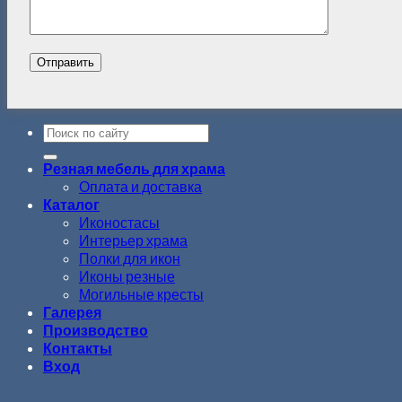
Резная мебель для храма
Оплата и доставка
Каталог
Иконостасы
Интерьер храма
Полки для икон
Иконы резные
Могильные кресты
Галерея
Производство
Контакты
Вход