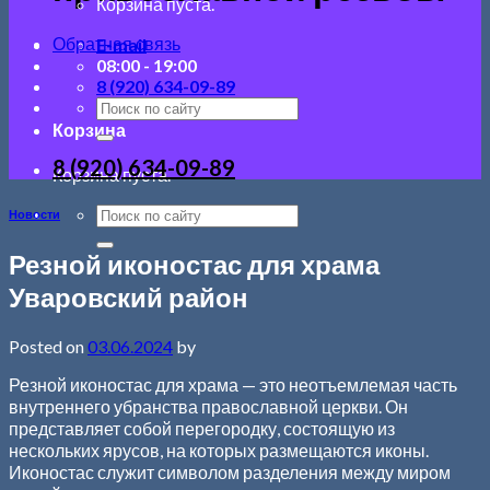
Корзина пуста.
Обратная связь
E-mail
08:00 - 19:00
8 (920) 634-09-89
Корзина
8 (920) 634-09-89
Корзина пуста.
Новости
Резной иконостас для храма
Уваровский район
Posted on
03.06.2024
by
Резной иконостас для храма — это неотъемлемая часть
внутреннего убранства православной церкви. Он
представляет собой перегородку, состоящую из
нескольких ярусов, на которых размещаются иконы.
Иконостас служит символом разделения между миром