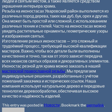
людей и святым местом, а также является средством
украшения интерьера храма.
Резьба на иконостасах Уваровский район выполняется из
различных пород дерева, таких как дуб, бук, орех и другие.
Она может быть простой или сложной, с использованием
различных техник и стилей. Часто на иконостасах можно
увидеть растительные орнаменты, геометрические узоры
и изображения святых.
Изготовление резных иконостасов — это сложный и
трудоёмкий процесс, требующий высокой квалификации
мастеров. Важно, чтобы все детали были выполнены
качественно и точно, так как от этого зависит передача
всех нюансов святых образов и декоративных элементов.
Иконостас резной для храма можно заказать в нашей
мастерской православной резьбы
. Мы предлагаем
индивидуальные решения, разработанные с учётом
пожеланий заказчика и исторических ссылок. Наша
компания использует натуральное дерево и передовые
технологии деревообработки, обеспечивая высокое
качество и надёжность изделий.
This entry was posted in
Новости
. Bookmark the
permalink
.