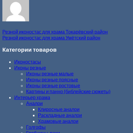
Резной иконостас для храма Токарёвский район
Резной иконостас для храма Умётский район
Категории товаров
Иконостасы
Иконы резные
Иконы резные малые
Иконы резные поясные
Иконы резные ростовые
Картины и панно (библейские сюжеты)
Интерьер храма
Аналои
Клиросные аналои
Раскладные аналои
Храмовые аналои
Голгофы
Гробницы, раки