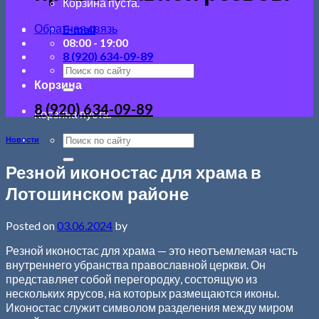
Корзина пуста.
Обратная связь
E-mail
08:00 - 19:00
8 (920) 634-09-89
Корзина
8 (920) 634-09-89
Корзина пуста.
Новости
Резной иконостас для храма в
Лотошинском районе
Posted on
03.06.2024
by
Резной иконостас для храма — это неотъемлемая часть
внутреннего убранства православной церкви. Он
представляет собой перегородку, состоящую из
нескольких ярусов, на которых размещаются иконы.
Иконостас служит символом разделения между миром