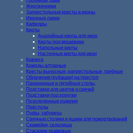
Жертвенники
Запрестольные кресты и иконы
Иконные лавки
Кафедры
Киоты
Аналойные киоты для икон
Киоты под мощевики
Напольные киоты
Настенные киоты для икон
Ковчеги
Комоды алтарные
Кресты выносные, напрестольные, требные
Облачения (рубашки) на престол
Панихидные и литийные столы,
Подставки для цветов и свечей
Подставки под хоругви
Позолоченные изделия
Престолы
Пуфы, табуреты
Свечные столики и ящики для пожертвований
Скамейки, седалища
Стасидии храмовые