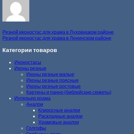
Резной иконостас для храма в Луховицком районе
Резной иконостас для храма в Ленинском районе
Категории товаров
Иконостасы
Иконы резные
Иконы резные малые
Иконы резные поясные
Иконы резные ростовые
Картины и панно (библейские сюжеты)
Интерьер храма
Аналои
Клиросные аналои
Раскладные аналои
Храмовые аналои
Голгофы
Гробницы, раки