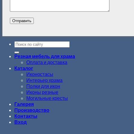
Резная мебель для храма
Оплата и доставка
Каталог
Иконостасы
Интерьер храма
Полки для икон
Иконы резные
Могильные кресты
Галерея
Производство
Контакты
Вход