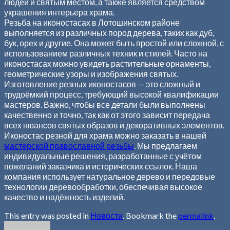
людей и святым местом, а также является средством
украшения интерьера храма.
Резьба на иконостасах в Лотошинском районе
выполняется из различных пород дерева, таких как дуб,
бук, орех и другие. Она может быть простой или сложной, с
использованием различных техник и стилей. Часто на
иконостасах можно увидеть растительные орнаменты,
геометрические узоры и изображения святых.
Изготовление резных иконостасов — это сложный и
трудоёмкий процесс, требующий высокой квалификации
мастеров. Важно, чтобы все детали были выполнены
качественно и точно, так как от этого зависит передача
всех нюансов святых образов и декоративных элементов.
Иконостас резной для храма можно заказать в нашей
мастерской православной резьбы
. Мы предлагаем
индивидуальные решения, разработанные с учётом
пожеланий заказчика и исторических ссылок. Наша
компания использует натуральное дерево и передовые
технологии деревообработки, обеспечивая высокое
качество и надёжность изделий.
This entry was posted in
Новости
. Bookmark the
permalink
.