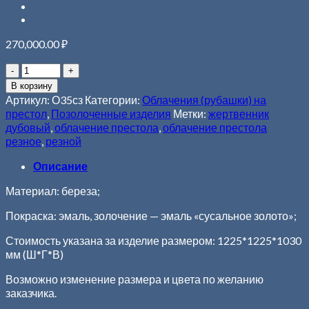
270,000.00
₽
В корзину
Артикул:
О35сз
Категории:
Облачения (рубашки) на
престол
,
Позолоченные изделия
Метки:
жертвенник
дубовый
,
облачение престола
,
облачение престола
резное
,
резной
Описание
Материал: береза;
Покраска: эмаль, золочение — эмаль «сусальное золото»;
Стоимость указана за изделие размером: 1225*1225*1030
мм (Ш*Г*В)
Возможно изменение размера и цвета по желанию
заказчика.