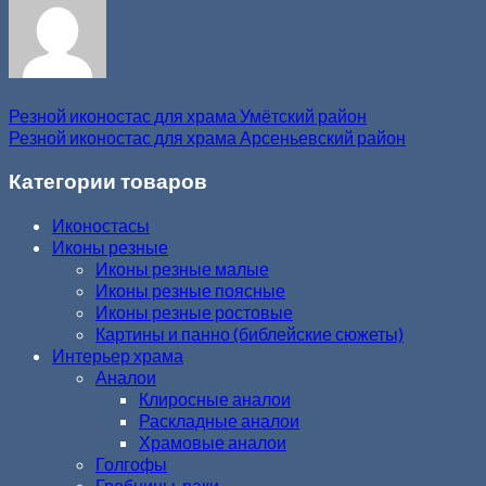
Резной иконостас для храма Умётский район
Резной иконостас для храма Арсеньевский район
Категории товаров
Иконостасы
Иконы резные
Иконы резные малые
Иконы резные поясные
Иконы резные ростовые
Картины и панно (библейские сюжеты)
Интерьер храма
Аналои
Клиросные аналои
Раскладные аналои
Храмовые аналои
Голгофы
Гробницы, раки