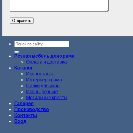
Резная мебель для храма
Оплата и доставка
Каталог
Иконостасы
Интерьер храма
Полки для икон
Иконы резные
Могильные кресты
Галерея
Производство
Контакты
Вход