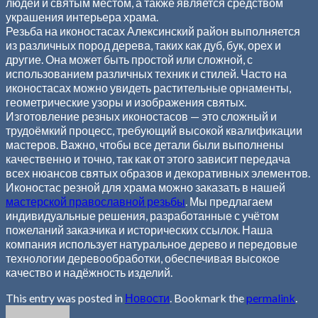
людей и святым местом, а также является средством
украшения интерьера храма.
Резьба на иконостасах Алексинский район выполняется
из различных пород дерева, таких как дуб, бук, орех и
другие. Она может быть простой или сложной, с
использованием различных техник и стилей. Часто на
иконостасах можно увидеть растительные орнаменты,
геометрические узоры и изображения святых.
Изготовление резных иконостасов — это сложный и
трудоёмкий процесс, требующий высокой квалификации
мастеров. Важно, чтобы все детали были выполнены
качественно и точно, так как от этого зависит передача
всех нюансов святых образов и декоративных элементов.
Иконостас резной для храма можно заказать в нашей
мастерской православной резьбы
. Мы предлагаем
индивидуальные решения, разработанные с учётом
пожеланий заказчика и исторических ссылок. Наша
компания использует натуральное дерево и передовые
технологии деревообработки, обеспечивая высокое
качество и надёжность изделий.
This entry was posted in
Новости
. Bookmark the
permalink
.