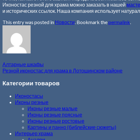
Иконостас резной для храма можно заказать в нашей
масте
и исторических ссылок. Наша компания использует натура
This entry was posted in
Новости
. Bookmark the
permalink
.
Алтарные шкафы
Резной иконостас для храма в Лотошинском районе
Категории товаров
Иконостасы
Иконы резные
Иконы резные малые
Иконы резные поясные
Иконы резные ростовые
Картины и панно (библейские сюжеты)
Интерьер храма
Аналои