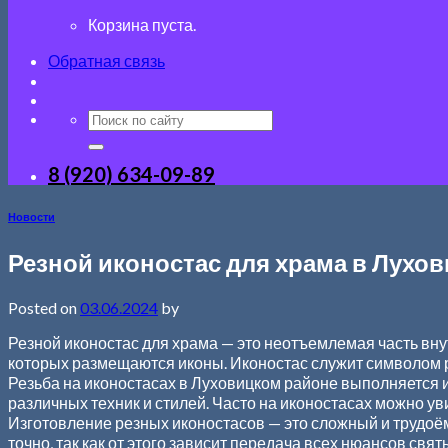
Корзина пуста.
Обратная связь
8 (920) 634-09-89
Новости
Резной иконостас для храма в Лухо
Posted on
03.06.2024
by
Резной иконостас для храма — это неотъемлемая часть вну
которых размещаются иконы. Иконостас служит символом р
Резьба на иконостасах в Луховицком районе выполняется из
различных техник и стилей. Часто на иконостасах можно у
Изготовление резных иконостасов — это сложный и трудоё
точно, так как от этого зависит передача всех нюансов свя