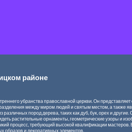
вицком районе
треннего убранства православной церкви. Он представляет с
азделения между миром людей и святым местом, а также яв
 различных пород дерева, таких как дуб, бук, орех и другие
видеть растительные орнаменты, геометрические узоры и из
мкий процесс, требующий высокой квалификации мастеров. 
тых образов и декоративных элементов.