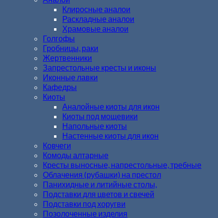
Клиросные аналои
Раскладные аналои
Храмовые аналои
Голгофы
Гробницы, раки
Жертвенники
Запрестольные кресты и иконы
Иконные лавки
Кафедры
Киоты
Аналойные киоты для икон
Киоты под мощевики
Напольные киоты
Настенные киоты для икон
Ковчеги
Комоды алтарные
Кресты выносные, напрестольные, требные
Облачения (рубашки) на престол
Панихидные и литийные столы,
Подставки для цветов и свечей
Подставки под хоругви
Позолоченные изделия